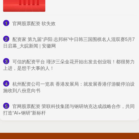
1
​官网股票配资 软失效
2
​配资家 第九届“庐阳·志邦杯”中日韩三国围棋名人混双赛5月7
日启幕_大皖新闻 | 安徽网
3
​可信的配资平台 瑾汐三朵金花开始出发去创业啦！都很努力
上进，是想干大事的人！
4
​杭州配资公司一览表 香港发展局：就发展香港仔游艇停泊设
施收到八份意向书
5
​官网股票配资 荣联科技集团与钢研纳克达成战略合作，共同
打造“AI+钢研”新标杆