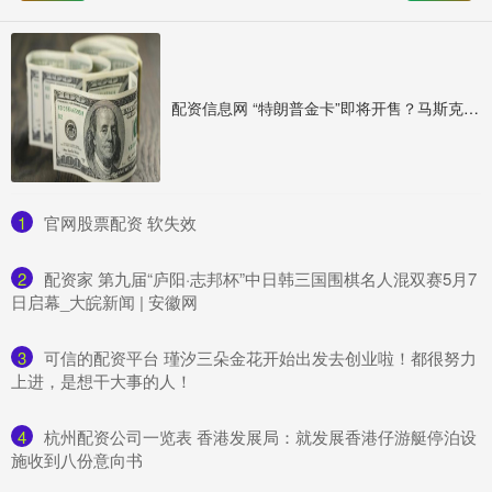
配资信息网 “特朗普金卡”即将开售？马斯克这么说
1
​官网股票配资 软失效
2
​配资家 第九届“庐阳·志邦杯”中日韩三国围棋名人混双赛5月7
日启幕_大皖新闻 | 安徽网
3
​可信的配资平台 瑾汐三朵金花开始出发去创业啦！都很努力
上进，是想干大事的人！
4
​杭州配资公司一览表 香港发展局：就发展香港仔游艇停泊设
施收到八份意向书