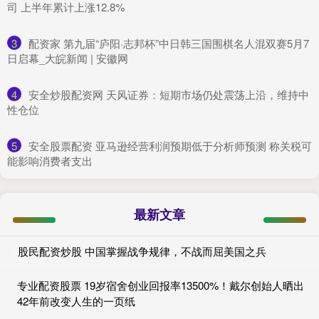
司 上半年累计上涨12.8%
3
​配资家 第九届“庐阳·志邦杯”中日韩三国围棋名人混双赛5月7
日启幕_大皖新闻 | 安徽网
4
​安全炒股配资网 天风证券：短期市场仍处震荡上沿，维持中
性仓位
5
​安全股票配资 亚马逊经营利润预期低于分析师预测 称关税可
能影响消费者支出
最新文章
股民配资炒股 中国掌握战争规律，不战而屈美国之兵
专业配资股票 19岁宿舍创业回报率13500%！戴尔创始人晒出
42年前改变人生的一页纸