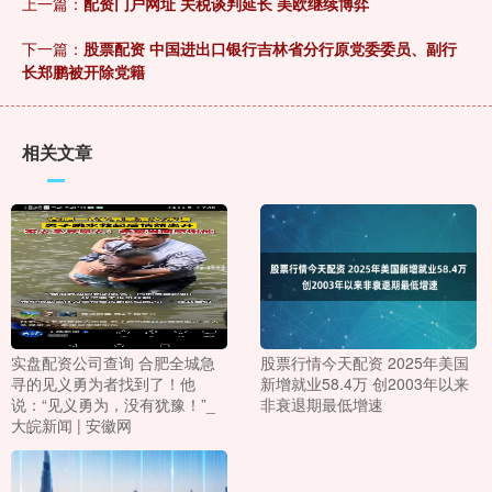
上一篇：
配资门户网址 关税谈判延长 美欧继续博弈
下一篇：
股票配资 中国进出口银行吉林省分行原党委委员、副行
长郑鹏被开除党籍
相关文章
实盘配资公司查询 合肥 全城急
股票行情今天配资 2025年美国
寻的见义勇为者找到了！他
新增就业58.4万 创2003年以来
说：“见义勇为，没有犹豫！”_
非衰退期最低增速
大皖新闻 | 安徽网