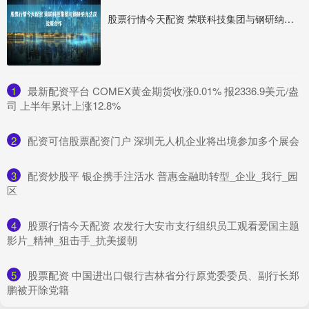
股票行情今天配资 荣联科技集团与钢研纳克达成战略合作
1
​最新配资平台 COMEX黄金期货收涨0.01% 报2336.9美元/盎
司 上半年累计上涨12.8%
2
​配资可信股票配资门户 深圳无人机企业将出境参加多个展会
3
​配资炒股平 银企携手注活水 普惠金融助转型_企业_我行_园
区
4
​股票行情今天配资 农发行大安市支行组织员工观看爱国主题
影片_精神_狙击手_抗美援朝
5
​股票配资 中国进出口银行吉林省分行原党委委员、副行长郑
鹏被开除党籍