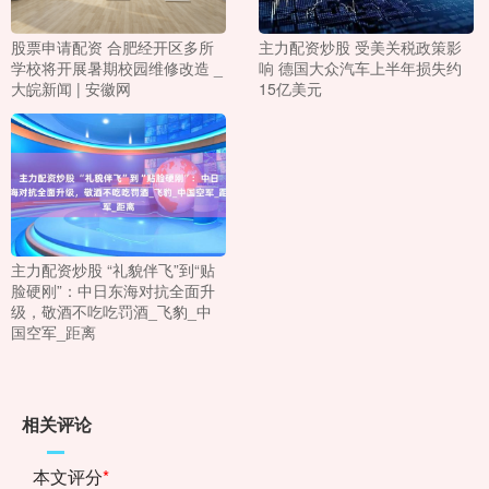
股票申请配资 合肥经开区多所
主力配资炒股 受美关税政策影
学校将开展暑期校园维修改造 _
响 德国大众汽车上半年损失约
大皖新闻 | 安徽网
15亿美元
主力配资炒股 “礼貌伴飞”到“贴
脸硬刚”：中日东海对抗全面升
级，敬酒不吃吃罚酒_飞豹_中
国空军_距离
相关评论
本文评分
*