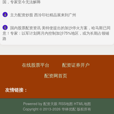
国，专家至今无法解释
4
​主力配资炒股 西泠印社精品展来到广州
5
​国内股票配资资讯 美特使提出的加沙停火方案，哈马斯已同
意！专家：以军计划两月内控制加沙75%地区，或为长期占领铺
路
在线股票平台
配资证券开户
配资网首页
友情链接：
Powered by
配资天眼
RSS地图
HTML地图
Copyright
© 2013-2026 华林优配 版权所有